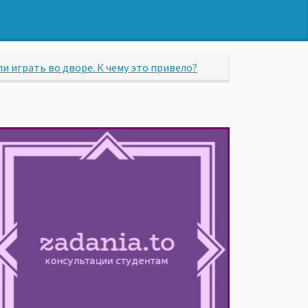
и играть во дворе. К чему это привело?