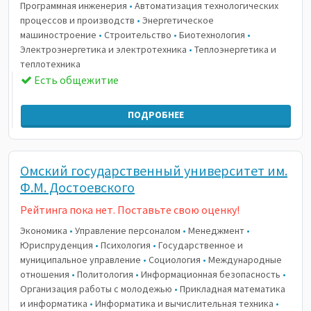
Программная инженерия
•
Автоматизация технологических
процессов и производств
•
Энергетическое
машиностроение
•
Строительство
•
Биотехнология
•
Электроэнергетика и электротехника
•
Теплоэнергетика и
теплотехника
Есть общежитие
ПОДРОБНЕЕ
Омский государственный университет им.
Ф.М. Достоевского
Рейтинга пока нет. Поставьте свою оценку!
Экономика
•
Управление персоналом
•
Менеджмент
•
Юриспруденция
•
Психология
•
Государственное и
муниципальное управление
•
Социология
•
Международные
отношения
•
Политология
•
Информационная безопасность
•
Организация работы с молодежью
•
Прикладная математика
и информатика
•
Информатика и вычислительная техника
•