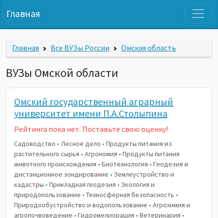
Главная
Главная
Все ВУЗы России
Омская область
ВУЗы Омской области
Омский государственный аграрный
университет имени П.А.Столыпина
Рейтинга пока нет. Поставьте свою оценку!
Садоводство
•
Лесное дело
•
Продукты питания из
растительного сырья
•
Агрономия
•
Продукты питания
животного происхождения
•
Биотехнология
•
Геодезия и
дистанционное зондирование
•
Землеустройство и
кадастры
•
Прикладная геодезия
•
Экология и
природопользование
•
Техносферная безопасность
•
Природообустройство и водопользование
•
Агрохимия и
агропочвоведение
•
Гидромелиорация
•
Ветеринария
•