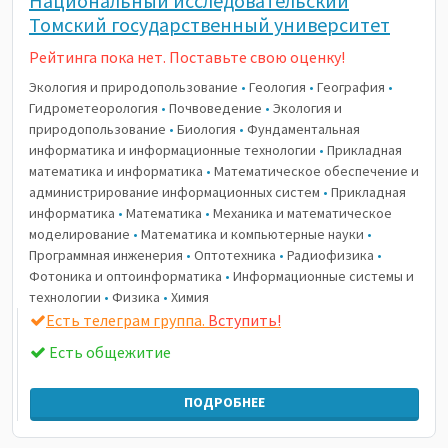
Национальный исследовательский
Томский государственный университет
Рейтинга пока нет. Поставьте свою оценку!
Экология и природопользование
•
Геология
•
География
•
Гидрометеорология
•
Почвоведение
•
Экология и
природопользование
•
Биология
•
Фундаментальная
информатика и информационные технологии
•
Прикладная
математика и информатика
•
Математическое обеспечение и
администрирование информационных систем
•
Прикладная
информатика
•
Математика
•
Механика и математическое
моделирование
•
Математика и компьютерные науки
•
Программная инженерия
•
Оптотехника
•
Радиофизика
•
Фотоника и оптоинформатика
•
Информационные системы и
технологии
•
Физика
•
Химия
Есть телеграм группа.
Вступить!
Есть общежитие
ПОДРОБНЕЕ