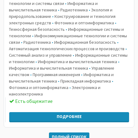
технологии и системы связи
•
Информатика и
вычислительная техника
•
Радиотехника
•
Экология и
природопользование
•
Конструирование и технология
электронных средств
•
Фотоника и оптоинформатика
•
Техносферная безопасность
•
Информационные системы и
технологии
•
Инфокоммуникационные технологии и системы
связи
•
Радиотехника
•
Информационная безопасность
•
Автоматизация технологических процессов и производств
•
Системный анализ и управление
•
Информационные системы
и технологии
•
Информатика и вычислительная техника
•
Информатика и вычислительная техника
•
Управление
качеством
•
Программная инженерия
•
Информатика и
вычислительная техника
•
Прикладная информатика
•
Фотоника и оптоинформатика
•
Электроника и
наноэлектроника
Есть общежитие
ПОДРОБНЕЕ
ПОЛНЫЙ СПИСОК