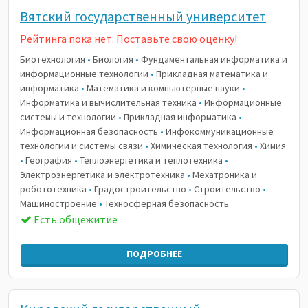
Вятский государственный университет
Рейтинга пока нет. Поставьте свою оценку!
Биотехнология
•
Биология
•
Фундаментальная информатика и
информационные технологии
•
Прикладная математика и
информатика
•
Математика и компьютерные науки
•
Информатика и вычислительная техника
•
Информационные
системы и технологии
•
Прикладная информатика
•
Информационная безопасность
•
Инфокоммуникационные
технологии и системы связи
•
Химическая технология
•
Химия
•
География
•
Теплоэнергетика и теплотехника
•
Электроэнергетика и электротехника
•
Мехатроника и
робототехника
•
Градостроительство
•
Строительство
•
Машиностроение
•
Техносферная безопасность
Есть общежитие
ПОДРОБНЕЕ