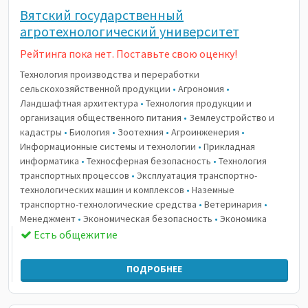
Вятский государственный
агротехнологический университет
Рейтинга пока нет. Поставьте свою оценку!
Технология производства и переработки
сельскохозяйственной продукции
•
Агрономия
•
Ландшафтная архитектура
•
Технология продукции и
организация общественного питания
•
Землеустройство и
кадастры
•
Биология
•
Зоотехния
•
Агроинженерия
•
Информационные системы и технологии
•
Прикладная
информатика
•
Техносферная безопасность
•
Технология
транспортных процессов
•
Эксплуатация транспортно-
технологических машин и комплексов
•
Наземные
транспортно-технологические средства
•
Ветеринария
•
Менеджмент
•
Экономическая безопасность
•
Экономика
Есть общежитие
ПОДРОБНЕЕ