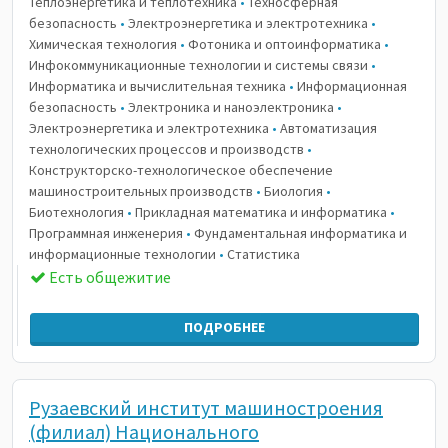
Теплоэнергетика и теплотехника
•
Техносферная
безопасность
•
Электроэнергетика и электротехника
•
Химическая технология
•
Фотоника и оптоинформатика
•
Инфокоммуникационные технологии и системы связи
•
Информатика и вычислительная техника
•
Информационная
безопасность
•
Электроника и наноэлектроника
•
Электроэнергетика и электротехника
•
Автоматизация
технологических процессов и производств
•
Конструкторско-технологическое обеспечение
машиностроительных производств
•
Биология
•
Биотехнология
•
Прикладная математика и информатика
•
Программная инженерия
•
Фундаментальная информатика и
информационные технологии
•
Статистика
Есть общежитие
ПОДРОБНЕЕ
Рузаевский институт машиностроения
(филиал) Национального