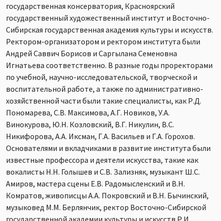
государственная консерватория, Красноярский
государственный художественный институт и Восточно-
Сибирская государственная академия культуры и искусств.
Ректором-организатором и ректором института были
Андрей Саввич Борисов и Саргылана Семеновна
Игнатьева соответственно. В разные годы проректорами
по учебной, научно-исследовательской, творческой и
воспитательной работе, а также по административно-
хозяйственной части были такие специалисты, как Р.Д.
Пономарева, С.В. Максимова, А.Г. Новиков, У.А.
Винокурова, Ю.Н. Козловский, В.Г. Никулин, В.С.
Никифорова, А.А. Иксман, Г.А. Васильев и Г.А. Горохов.
Основателями и вкладчиками в развитие института были
известные профессора и деятели искусства, такие как
вокалисты Н.Н. Голышев и С.В. Зализняк, музыкант Ш.С.
Амиров, мастера сцены Е.В. Радомысленский и В.Н.
Комратов, живописцы А.А. Покровский и В.Н. Бычинский,
музыковед М.М. Берлянчик, ректор Восточно-Сибирской
государственной академии культуры и искусств Р.И.