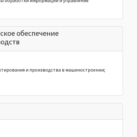
ы обработки информации и управления
ское обеспечение
водств
ктирования и производства в машиностроении;