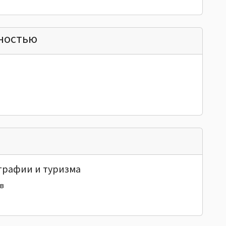
нностью
ографии и туризма
в