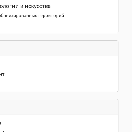
ологии и искусства
рбанизированных территорий
нт
в