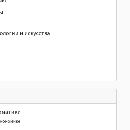
ий)
ры
ологии и искусства
рматики
экономике