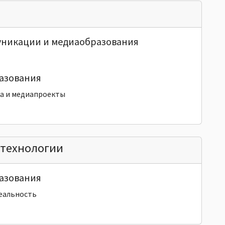
уникации и медиаобразования
азования
а и медиапроекты
технологии
азования
реальность