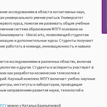
ние исследованиям в области когнитивных наук,
ак универсального умения учиться. Университет
ервого курса, помогая им развивать общие учебные
еменная система образования МПГУ основана на
акалавриата - liberal arts, позволяющей студентам
изацию и дополнительные курсы. Студенты получают
ние работать в команде, инновационность и навыки
ется исследованиями в различных областях, включая
циологию и другие. Студенты и аспиранты участвуют в
ких как разработка космических телескопов и
рий. Научный комплекс МПГУ включает учебно-научные
центры, институты и лаборатории, проводящие
ым направлениям развития науки, технологий и
МПГУ
можно у Натальи Брильёновой