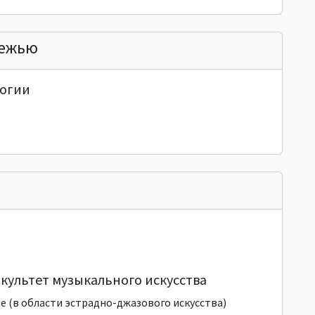
дежью
логии
е
культет музыкального искусства
 (в области эстрадно-джазового искусства)