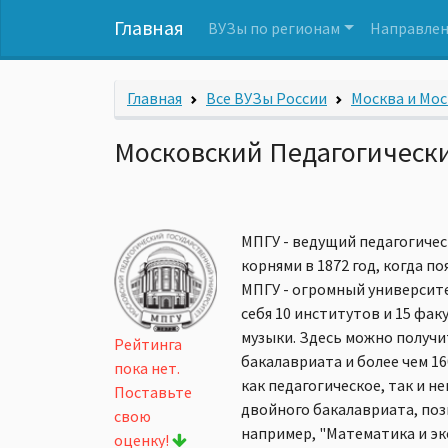
Главная
ВУЗы по регионам
Направлен
Главная
Все ВУЗы России
Москва и Мос
Московский Педагогически
МПГУ - ведущий педагогичес
корнями в 1872 год, когда п
МПГУ - огромный университе
себя 10 институтов и 15 фа
музыки. Здесь можно получи
Рейтинга
бакалавриата и более чем 1
пока нет.
как педагогическое, так и 
Поставьте
двойного бакалавриата, поз
свою
например, "Математика и эк
оценку!