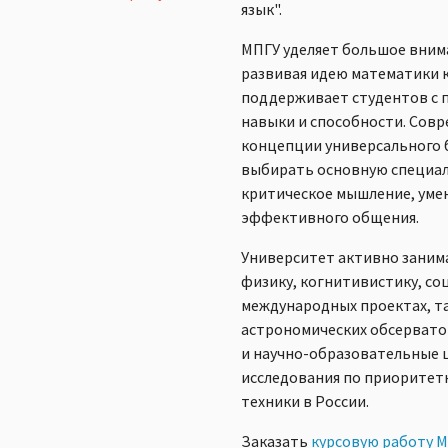
язык".
МПГУ уделяет большое внима
развивая идею математики к
поддерживает студентов с п
навыки и способности. Совр
концепции универсального б
выбирать основную специал
критическое мышление, уме
эффективного общения.
Университет активно занима
физику, когнитивистику, со
международных проектах, та
астрономических обсервато
и научно-образовательные 
исследования по приоритетн
техники в России.
Заказать
курсовую работу 