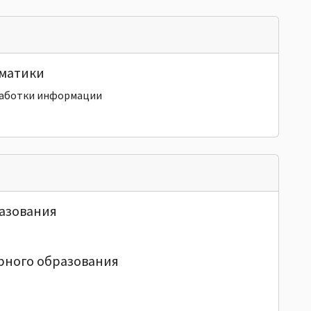
ематики
работки информации
азования
рного образования