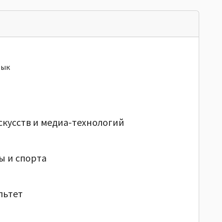
зык
скусств и медиа-технологий
ы и спорта
льтет