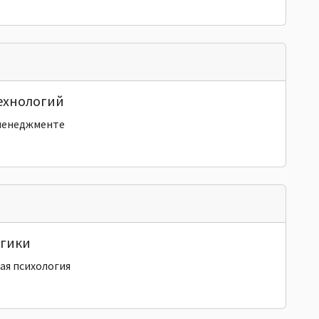
ехнологий
менеджменте
огики
ая психология