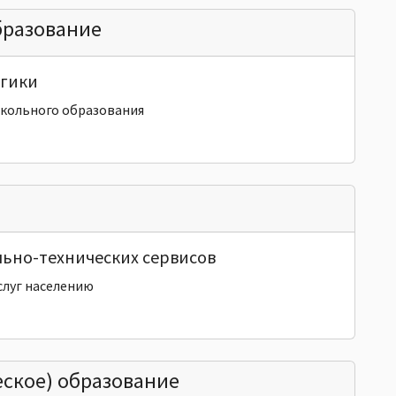
бразование
огики
школьного образования
льно-технических сервисов
слуг населению
ское) образование