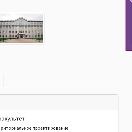
факультет
ерриториальное проектирование