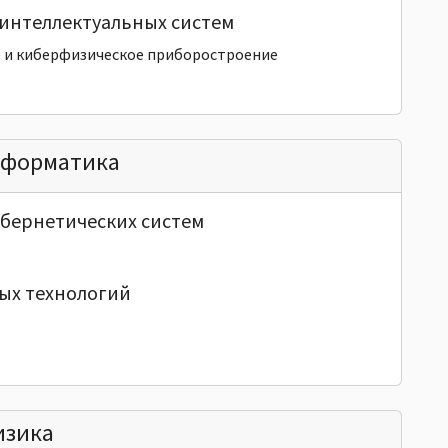
интеллектуальных систем
е и киберфизическое приборостроение
нформатика
ибернетических систем
ых технологий
изика