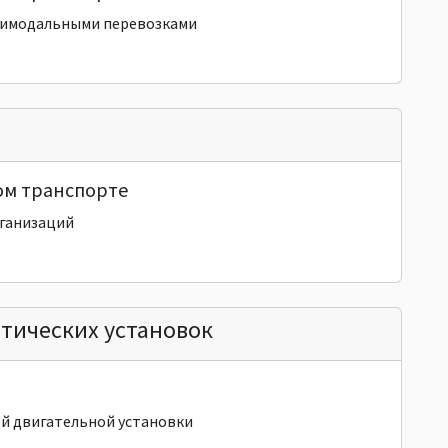
тимодальными перевозками
ом транспорте
рганизаций
етических установок
ой двигательной установки