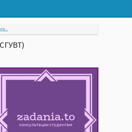
о...
(СГУВТ)